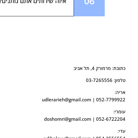
06
איזה שירותים אתם נותנים?
נשמח לשוחח, להכיר אתכם ולראות כ
השירותים שלנו מקיפים את כל מעג
 • הקמה מקצועית של מסעדות ובתי קפה – מגיבוש הקונספט ועד לפתיחה בפועל.
 • ייעול, שדרוג וליווי למסעדות קיימות לצורך שיפור ביצועים ותהליכים.
 • פיתוח תהליכים עסקיים ותכנון אסטרטגי.
 • תכנון מטבחים – זרימת עבודה, ניצול שטח, התאמת ציוד וסביבת עבודה יעילה.
 • הכנה לרישוי – ליווי מלא לעמידה בדרישות תברואה, בטיחות ורגולציה.
 • ניהול פרויקטים – משלב התכנון ועד פתיחת העסק לקהל הרחב.
כתובת: מרמורק 4, תל אביב
טלפון:
03-7265556
אריה:
udlerarieh@gmail.com
|
052-7799922
עומרי:
doshomri@gmail.com
|
052-6722204
עדי: