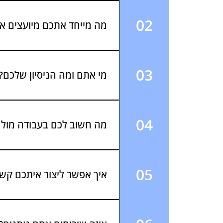
לא. עיקר פעילותנו בישראל, בנוסף
קפריסין וקנדה.
02
מה מייחד אתכם מיועצים א
אנחנו מגיעים מהשטח. הניסיון הניה
תהליכים, אנחנו מציפים מראש את
03
מי אתם ומה הניסיון שלכם?
וגיבוש צוותים. היום אחרי ליווי 
04
מה חשוב לכם בעבודה מול 
אנחנו שמים דגש על שקיפות מלאה,
עסקית מצליחה ויציבה.
05
איך אפשר ליצור איתכם קש
הדבר החשוב ביור הוא תיאום הציפי
ניתן לפנות אלינו בטלפון 052-779-9922 או במייל 