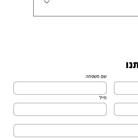
נו
שם משפחה
מייל