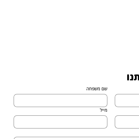
נו
שם משפחה
מייל